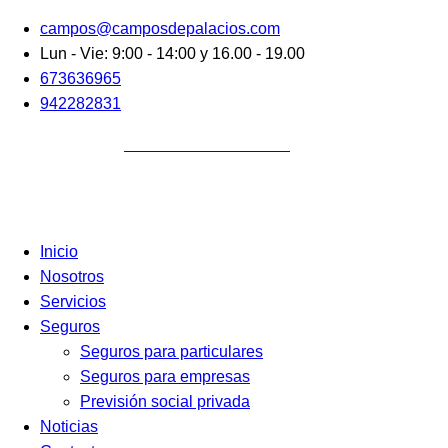
Ir
campos@camposdepalacios.com
al
Lun - Vie: 9:00 - 14:00 y 16.00 - 19.00
contenido
673636965
942282831
Acceso Clientes
|
Acceso
Colaboradores
Inicio
Nosotros
Servicios
Seguros
Seguros para particulares
Seguros para empresas
Previsión social privada
Noticias